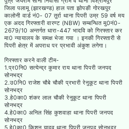
पुत्र जयराम सोनी निवासी ग्राम व थाना विश्रामपुर
जिला पलामू (झारखण्ड) हाल पता झोपङी गोरखपुर
कालोनी वार्ड नं0- 07 तुर्रा थाना पिपरी उम्र 59 वर्ष मय
एक अदद गिरफ्तारी वारण्ट (NBW) सम्बन्धित मु0नं0-
2679/10 अन्तर्गत धारा-447 भादवि को गिरफ्तार कर
मा0 न्यायालय के समक्ष भेजा गया । इनकी गिरफ्तारी से
पिपरी क्षेत्र में अपराध पर प्रभावी अंकुश लगेगा।
गिरफ्तार करने वाली टीम-
1.प्र0नि0 सत्येन्द्र कुमार राय थाना पिपरी जनपद
सोनभद्र
2.उ0नि0 राजेश चौबे चौकी प्रभारी रेनुकूट थाना पिपरी
सोनभद्र
3.हे0का0 शंकर लाल चौकी रेनुकूट थाना पिपरी
सोनभद्र
4.हे0का0 अनिल सिंह कुशवाहा थाना पिपरी जनपद
सोनभद्र
5.हे0का0 किशन यादव थाना पिपरी जनपद सोनभद्र