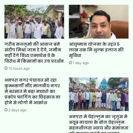
गरीब मजलुमो की आवाज बने
आयुष्मान योजना के तहत 5
संदीप मिश्रा जान दे देंगे, जमीन
लाख तक निःशुल्क इलाज की
नहीं देंगे विंध्य एक्सप्रेस वे के
सुविधा
विरोध में किसानों का उग्र प्रदर्शन
1 day ago
10 hours ago
अनपरा नगर पंचायत सो रहा
कुम्भकर्णी नींद मालवीय नगर
मे बरसात मे बढ़ा मच्छरो का
प्रकोप फागिंग का छिड़काव ना
होने से लोगो मे आक्रोश
2 days ago
अनपरा मे चेहल्लुम का जुलूस मे
अयूब नायला के बोल चेहल्लुम
सहनशीलता न्याय और समानता