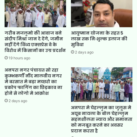
गरीब मजलुमो की आवाज बने
आयुष्मान योजना के तहत 5
संदीप मिश्रा जान दे देंगे, जमीन
लाख तक निःशुल्क इलाज की
नहीं देंगे विंध्य एक्सप्रेस वे के
सुविधा
विरोध में किसानों का उग्र प्रदर्शन
2 days ago
19 hours ago
अनपरा नगर पंचायत सो रहा
कुम्भकर्णी नींद मालवीय नगर
मे बरसात मे बढ़ा मच्छरो का
प्रकोप फागिंग का छिड़काव ना
होने से लोगो मे आक्रोश
2 days ago
अनपरा मे चेहल्लुम का जुलूस मे
अयूब नायला के बोल चेहल्लुम
सहनशीलता न्याय और समानता
को मजबूत करने का अवसर
प्रदान करता है