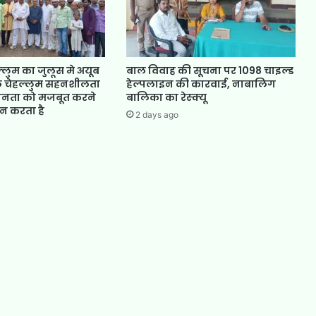
्लुम का जुलूस मे अयूब
बाल विवाह की सूचना पर 1098 चाइल्ड
ल चेहल्लुम सहनशीलता
हेल्पलाइन की कारवाई, नाबालिग
ानता को मजबूत करने
बालिका का रेस्क्यू
न करता है
2 days ago