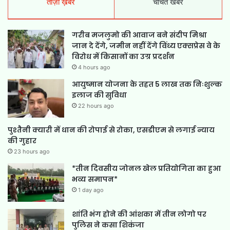
ताज़ा ख़बर
चर्चित खबर
गरीब मजलुमो की आवाज बने संदीप मिश्रा
जान दे देंगे, जमीन नहीं देंगे विंध्य एक्सप्रेस वे के
विरोध में किसानों का उग्र प्रदर्शन
4 hours ago
आयुष्मान योजना के तहत 5 लाख तक निःशुल्क
इलाज की सुविधा
22 hours ago
पुश्तैनी क्यारी में धान की रोपाई से रोका, एसडीएम से लगाई न्याय
की गुहार
23 hours ago
*तीन दिवसीय जोनल खेल प्रतियोगिता का हुआ
भव्य समापन*
1 day ago
शांति भंग होने की आंशका में तीन लोगो पर
पुलिस ने कसा शिकंजा