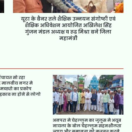
यूटा के बैनर तले शैक्षिक उन्नयन संगोष्ठी एवं
शैक्षिक अधिवेशन आयोजित अखिलेश सिंह
गुंजन मंडल अध्यक्ष व रूद्र मिश्रा बने जिला
महामंत्री
ंचायत सो रहा
ंद मालवीय नगर मे
मच्छरो का प्रकोप
ड़काव ना होने से लोगो
अनपरा मे चेहल्लुम का जुलूस मे अयूब
नायला के बोल चेहल्लुम सहनशीलता
न्याय और समानता को मजबूत करने