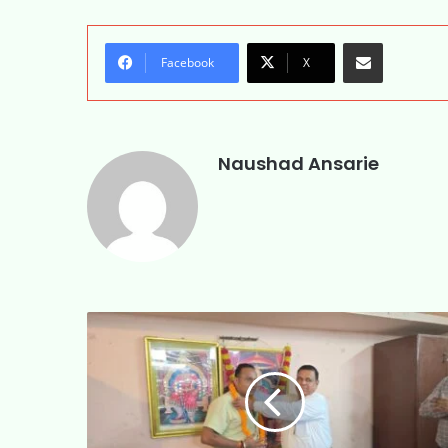
Share via Email
Facebook
X
Naushad Ansarie