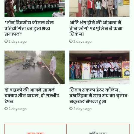
*तीन दिवसीय जोनल खेल
शांति भंग होने की आंशका में
प्रतियोगिता का हुआ भव्य
तीन लोगो पर पुलिस ने कसा
समापन*
शिकंजा
2 days ago
2 days ago
दो बाइकों की आमने सामने
शिवम संकल्प इंटर कॉलेज ,
टक्कर तीन घायल ,दो गम्भीर
बखरिहवा में छात्र संघ का चुनाव
रेफर
सकुशल संपन्न हुआ
2 days ago
2 days ago
ताज़ा ख़बर
चर्चित खबर