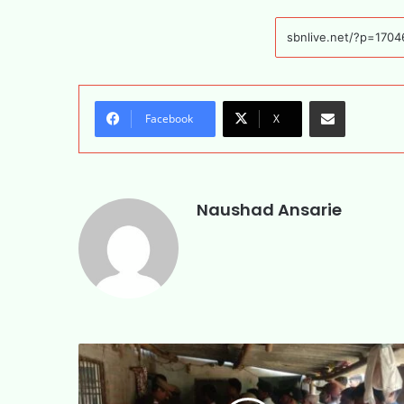
Share via Email
Facebook
X
Naushad Ansarie