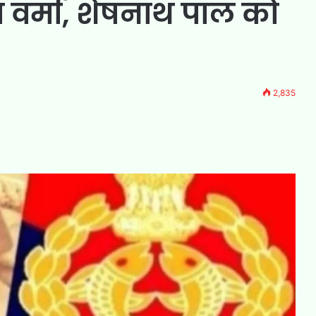
प वर्मा, शेषनाथ पाल को
2,835