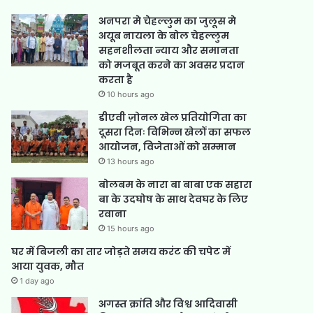
अनपरा मे चेहल्लुम का जुलूस मे
अयूब नायला के बोल चेहल्लुम
सहनशीलता न्याय और समानता
को मजबूत करने का अवसर प्रदान
करता है
10 hours ago
डीएवी ज़ोनल खेल प्रतियोगिता का
दूसरा दिनः विभिन्न खेलों का सफल
आयोजन, विजेताओं को सम्मान
13 hours ago
बोलबम के नारा बा बाबा एक सहारा
बा के उदघोष के साथ देवघर के लिए
रवाना
15 hours ago
घर में बिजली का तार जोड़ते समय करंट की चपेट में
आया युवक, मौत
1 day ago
अगस्त क्रांति और विश्व आदिवासी